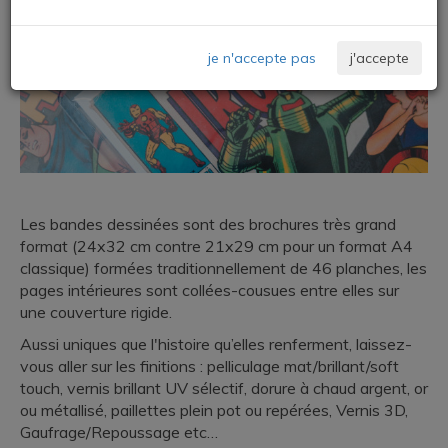
je n'accepte pas
j'accepte
Les bandes dessinées sont des brochures très grand
format (24x32 cm contre 21x29 cm pour un format A4
classique) formées traditionnellement de 46 planches, les
pages intérieures sont collées-cousues entre elles sur
une couverture rigide.
Aussi uniques que l'histoire qu’elles renferment, laissez-
vous aller sur les finitions : pelliculage mat/brillant/soft
touch, vernis brillant UV sélectif, dorure à chaud argent, or
ou métallisé, paillettes plein pot ou repérées, Vernis 3D,
Gaufrage/Repoussage etc…