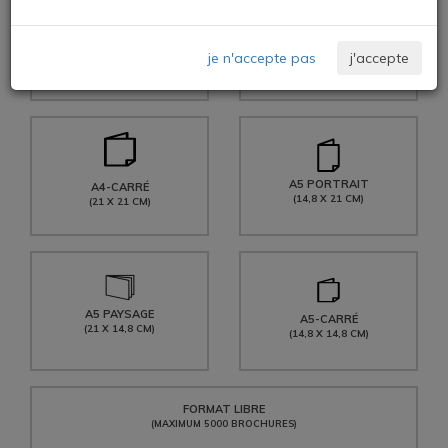
A4 PAYSAGE
A4 PORTRAIT
je n'accepte pas
j'accepte
(29,7 X 21 CM)
(21 X 29,7 CM)
A5 PORTRAIT
A4-CARRÉ
(14,8 X 21 CM)
(21 X 21 CM)
A5 PAYSAGE
A5-CARRÉ
(21 X 14,8 CM)
(14,8 X 14,8 CM)
FORMAT LIBRE
(MAXIMUM 5000 BROCHURES)