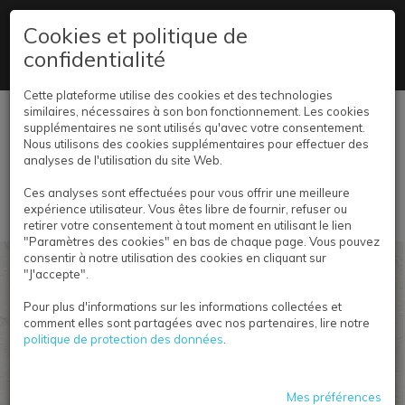
09 78 45 02 78
Cookies et politique de
confidentialité
Un grand choix de papier disponible
Cette plateforme utilise des cookies et des technologies
similaires, nécessaires à son bon fonctionnement. Les cookies
Se connecter
supplémentaires ne sont utilisés qu'avec votre consentement.
Nous utilisons des cookies supplémentaires pour effectuer des
analyses de l'utilisation du site Web.
Ces analyses sont effectuées pour vous offrir une meilleure
expérience utilisateur. Vous êtes libre de fournir, refuser ou
retirer votre consentement à tout moment en utilisant le lien
"Paramètres des cookies" en bas de chaque page. Vous pouvez
consentir à notre utilisation des cookies en cliquant sur
LIVRET D'ACCUEIL
"J'accepte".
Pour plus d'informations sur les informations collectées et
Le guide indispensable pour accueillir les nouveaux
comment elles sont partagées avec nos partenaires, lire notre
arrivants avec chaleur et professionnalisme.
politique de protection des données
.
Pratique et facile à manipuler, il offre une
présentation claire et organisée des informations
essentielles. Personnalisable pour refléter l'identité
Mes préférences